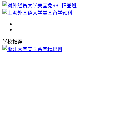
学校推荐
校园开放日
择校不用愁！师达国际部7月开放日，现场解答国际课程、升
学、入学考试全问题
择校不用愁！师达国际部7月开放日，现
场解答国际课程、升学、入学考试全问题,名额有限，请在线
预约！
[立即预约]
初二初三升学专场｜北京志清国际校园开放日7月11日开启，
双语 / 艺术 / 小语种班型全面揭秘
初二初三升学专场｜北京志