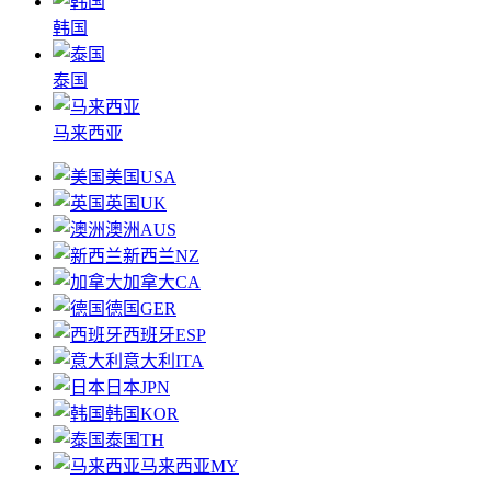
韩国
泰国
马来西亚
美国
USA
英国
UK
澳洲
AUS
新西兰
NZ
加拿大
CA
德国
GER
西班牙
ESP
意大利
ITA
日本
JPN
韩国
KOR
泰国
TH
马来西亚
MY