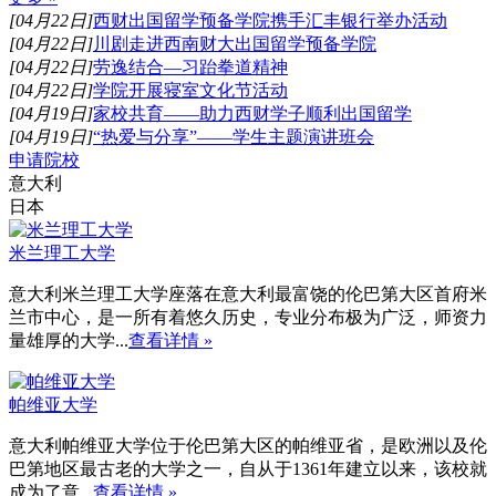
[04月22日]
西财出国留学预备学院携手汇丰银行举办活动
[04月22日]
川剧走进西南财大出国留学预备学院
[04月22日]
劳逸结合—习跆拳道精神
[04月22日]
学院开展寝室文化节活动
[04月19日]
家校共育——助力西财学子顺利出国留学
[04月19日]
“热爱与分享”——学生主题演讲班会
申请院校
意大利
日本
米兰理工大学
意大利米兰理工大学座落在意大利最富饶的伦巴第大区首府米
兰市中心，是一所有着悠久历史，专业分布极为广泛，师资力
量雄厚的大学...
查看详情 »
帕维亚大学
意大利帕维亚大学位于伦巴第大区的帕维亚省，是欧洲以及伦
巴第地区最古老的大学之一，自从于1361年建立以来，该校就
成为了意...
查看详情 »