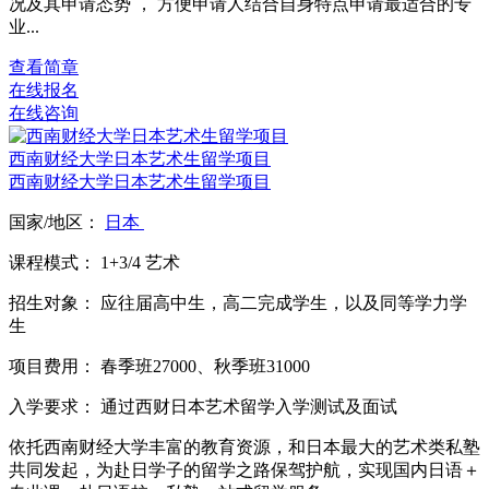
况及其申请态势 ， 方便申请人结合自身特点申请最适合的专
业...
查看简章
在线报名
在线咨询
西南财经大学日本艺术生留学项目
西南财经大学日本艺术生留学项目
国家/地区：
日本
课程模式：
1+3/4
艺术
招生对象：
应往届⾼中⽣，⾼⼆完成学⽣，以及同等学⼒学
⽣
项目费用：
春季班27000、秋季班31000
入学要求：
通过西财日本艺术留学入学测试及面试
依托⻄南财经⼤学丰富的教育资源，和⽇本最⼤的艺术类私塾
共同发起，为赴⽇学⼦的留学之路保驾护航，实现国内⽇语＋