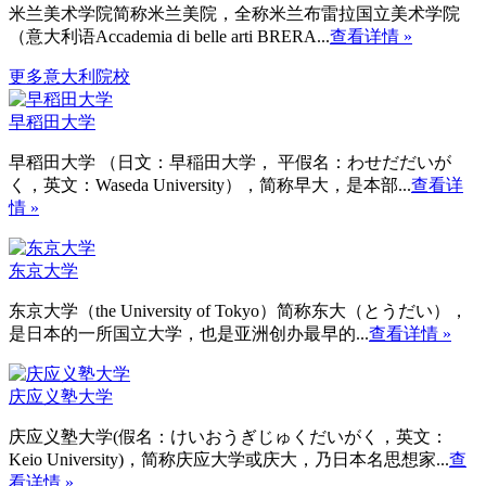
米兰美术学院简称米兰美院，全称米兰布雷拉国立美术学院
（意大利语Accademia di belle arti BRERA...
查看详情 »
更多意大利院校
早稻田大学
早稻田大学 （日文：早稲田大学， 平假名：わせだだいが
く，英文：Waseda University），简称早大，是本部...
查看详
情 »
东京大学
东京大学（the University of Tokyo）简称东大（とうだい），
是日本的一所国立大学，也是亚洲创办最早的...
查看详情 »
庆应义塾大学
庆应义塾大学(假名：けいおうぎじゅくだいがく，英文：
Keio University)，简称庆应大学或庆大，乃日本名思想家...
查
看详情 »