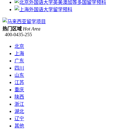
热门区域
Hot Area
400-0435-255
北京
上海
广东
四川
山东
江苏
重庆
陕西
浙江
湖北
辽宁
其他