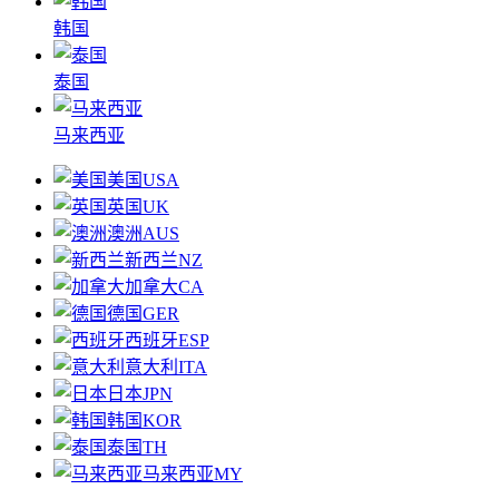
韩国
泰国
马来西亚
美国
USA
英国
UK
澳洲
AUS
新西兰
NZ
加拿大
CA
德国
GER
西班牙
ESP
意大利
ITA
日本
JPN
韩国
KOR
泰国
TH
马来西亚
MY