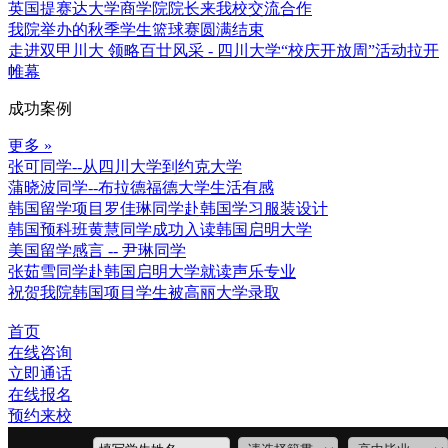
英国提赛达大学商学院院长来我校交流合作
我院举办的秋季学生篮球赛圆满结束
走进双甲川大 领略百廿风采 - 四川大学“校庆开放周”活动拉开
帷幕
成功案例
更多 »
张可同学--从四川大学到约克大学
蒲晓波同学--布拉德福德大学生活有感
韩国留学项目罗佳琳同学赴韩国学习服装设计
韩国预科班黄慧同学成功入读韩国启明大学
美国留学感言 -- 尹琳同学
张茹雪同学赴韩国启明大学就读声乐专业
祝贺我院韩国项目学生被高丽大学录取
首页
在线咨询
立即通话
在线报名
预约来校