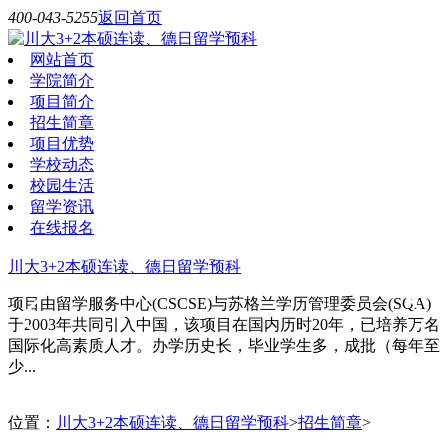
400-043-5255
返回首页
网站首页
学院简介
项目简介
招生简章
项目优势
学校动态
校园生活
留学资讯
在线报名
川大3+2本硕连读、德日留学预科
项目由留学服务中心(CSCSE)与苏格兰学历管理委员会(SQA)
于2003年共同引入中国，该项目在国内历时20年，已培养万名
国际化高素质人才。办学历史长，毕业学生多，成批（每年至
少...
位置：
川大3+2本硕连读、德日留学预科
>
招生简章
>