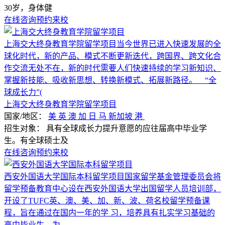
30岁，身体健
在线咨询
预约来校
上海交大终身教育学院留学项目当今世界已进入快速发展的全
球化时代，新的产品、模式不断更新迭代，跨国界、跨文化合
作交流无处不在，新的时代需要人们快速持续的学习新知识、
掌握新技能、吸收新思想、转换新模式、拓展新路径。 “全
球成长力”(
上海交大终身教育学院留学项目
国家/地区：
美
英
澳
加
日
马
新加坡
港
招生对象：
具有全球成长力提升意愿的应往届高中毕业学
生。有全球硕士及
在线咨询
预约来校
西安外国语大学国际本科留学项目国家留学基金管理委员会将
留学预备教育中心设在西安外国语大学出国留学人员培训部，
开设了TUFC英、澳、美、加、新、波、荷名校留学预备课
程，旨在通过在国内一年的学 习，培养具有扎实学习基础的
高中毕业生，为