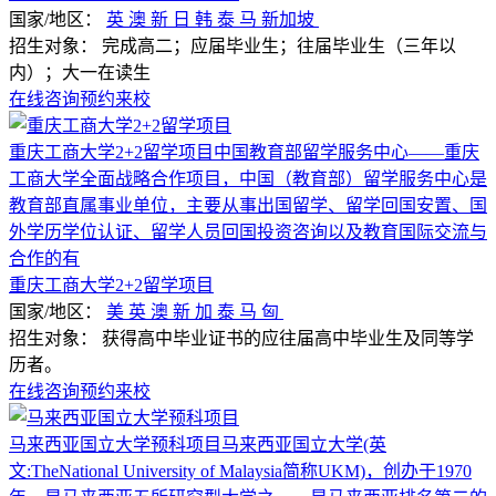
国家/地区：
英
澳
新
日
韩
泰
马
新加坡
招生对象：
完成高二；应届毕业生；往届毕业生（三年以
内）；大一在读生
在线咨询
预约来校
重庆工商大学2+2留学项目中国教育部留学服务中心——重庆
工商大学全面战略合作项目，中国（教育部）留学服务中心是
教育部直属事业单位，主要从事出国留学、留学回国安置、国
外学历学位认证、留学人员回国投资咨询以及教育国际交流与
合作的有
重庆工商大学2+2留学项目
国家/地区：
美
英
澳
新
加
泰
马
匈
招生对象：
获得高中毕业证书的应往届高中毕业生及同等学
历者。
在线咨询
预约来校
马来西亚国立大学预科项目马来西亚国立大学(英
文:TheNational University of Malaysia简称UKM)，创办于1970