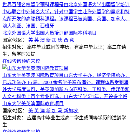
世界百强名校留学预科课程是由北京外国语大学出国留学培训
中心联合中外知名大学，针对中国学生赴海外留学的需求和特
点所开发的高端预科课程。该课程已被美国、英国、加拿大、
澳大利亚、法国、西班牙
北京外国语大学出国人员培训部国际本科项目
国家/地区：
美
英
澳
新
加
德
西
意
招生对象：
高中毕业或同等学历，有高中毕业证；高二在读
生，留学时须提
在线咨询
预约来校
山东大学美英澳国际教育项目山东大学主办，经济学院承办，
已成功举办 16 届，2000 余名学子遍布海外，课程体系受到海
外大学高度认可，美英澳加新方向商科类、工科类、传媒类和
人文社科类上百个专业可选，山东大学学习1年，开设多个班
山东大学美英澳国际教育项目
国家/地区：
美
英
澳
新
加
马
新加坡
招生对象：
应届高中毕业生或高二学生或同等学历的适龄学
生
在线咨询
预约来校