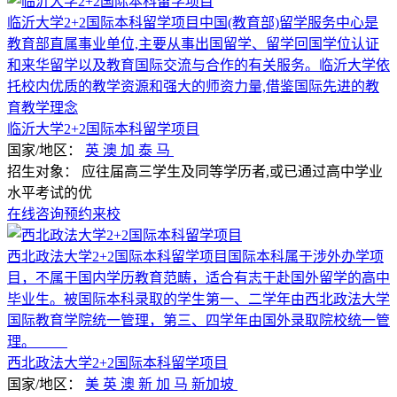
临沂大学2+2国际本科留学项目中国(教育部)留学服务中心是
教育部直属事业单位,主要从事出国留学、留学回国学位认证
和来华留学以及教育国际交流与合作的有关服务。临沂大学依
托校内优质的教学资源和强大的师资力量,借鉴国际先进的教
育教学理念
临沂大学2+2国际本科留学项目
国家/地区：
英
澳
加
泰
马
招生对象：
应往届高三学生及同等学历者,或已通过高中学业
水平考试的优
在线咨询
预约来校
西北政法大学2+2国际本科留学项目国际本科属于涉外办学项
目，不属于国内学历教育范畴，适合有志于赴国外留学的高中
毕业生。被国际本科录取的学生第一、二学年由西北政法大学
国际教育学院统一管理，第三、四学年由国外录取院校统一管
理。
西北政法大学2+2国际本科留学项目
国家/地区：
美
英
澳
新
加
马
新加坡