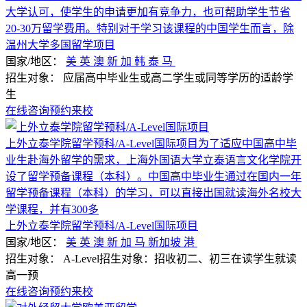
大学认可，使学生的申请更加有竞争力，也可帮助学生节省
20-30万留学费用。特别对于学习该课程的中国学生而言，除
温州大学多国留学项目
国家/地区：
美
英
澳
新
加
韩
泰
马
招生对象：
应届高中毕业生或高二学生或同等学历的适龄学
生
在线咨询
预约来校
上外立泰学院留学预科/A-Level国际项目为了适应中国高中毕
业生赴海外留学的需求，上海外国语大学立泰语言文化学院开
设了留学预备课程（本科）。中国高中毕业生通过在国内一年
留学预备课程（本科）的学习，可以直接出国就读海外名校大
学课程，并有300多
上外立泰学院留学预科/A-Level国际项目
国家/地区：
美
英
澳
新
加
马
新加坡
港
招生对象：
A-Level招生对象：招收初二、初三在读学生就读
高一预
在线咨询
预约来校