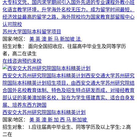
大专科文凭，国内求学期间引入国外先进的专业课程外教小班
化语言教学环境，升学海外名校无压力，成为留学时间最短，
经济效益最高的留学之路，海外院校均为国家教育部留服中心
认可院校
苏州大学国际本科留学项目
国家/地区：
美
英
澳
新
马
新加坡
法
招生对象：
面向全国招收应、往届高中毕业生及同等学历
者，高二在读生
在线咨询
预约来校
西安交大苏州研究院国际本科精英计划西安交通大学苏州研究
院国际本科精英计划招生项目，由西安交通大学苏州研究院结
合国外名校教育体制、特色及招生特点研发而成，对接经教育
部认证的英美澳加新名校，旨在为学生搭建真实、适合自身发
展、培养东西方跨国
西安交大苏州研究院国际本科精英计划
国家/地区：
美
英
澳
新
加
西
马
新加坡
招生对象：
1.应往届高中毕业生、同等学历及以上学生; 2.高
二在