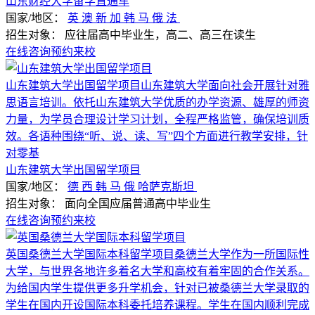
山东财经大学留学直通车
国家/地区：
英
澳
新
加
韩
马
俄
法
招生对象：
应往届高中毕业生，高二、高三在读生
在线咨询
预约来校
山东建筑大学出国留学项目山东建筑大学面向社会开展针对雅
思语言培训。依托山东建筑大学优质的办学资源、雄厚的师资
力量，为学员合理设计学习计划，全程严格监管，确保培训质
效。各语种围绕“听、说、读、写”四个方面进行教学安排，针
对零基
山东建筑大学出国留学项目
国家/地区：
德
西
韩
马
俄
哈萨克斯坦
招生对象：
面向全国应届普通高中毕业生
在线咨询
预约来校
英国桑德兰大学国际本科留学项目桑德兰大学作为一所国际性
大学，与世界各地许多着名大学和高校有着牢固的合作关系。
为给国内学生提供更多升学机会，针对已被桑德兰大学录取的
学生在国内开设国际本科委托培养课程。学生在国内顺利完成