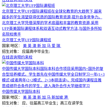
北京理工大学UFP国际课程班在全球化教育的大趋势下,越来
越多的学生渴望获得优质的国际教育资源,提升自身竞争力。
北京理工大学凭借深厚的学术底蕴和丰富的教育资源,采用
UFP英美国际课程体系和双语互动式教学方法,与国外多所知
名院校携手
北京理工大学UFP国际课程班
国家/地区：
美
英
澳
新
加
马
爱
瑞
招生对象：
应届高中毕业生;
在线咨询
预约来校
中国传媒大学国际本科国际本科合作项目采用国内+国外的复
合型培养模式。学生首先在中国传媒大学全日制学习一年(1+3
模式)或者两年(2+2模式、2+3本硕连读)，完成国内课程且雅
思成绩符合条件的学生，进入海外合作大学继续学习
中国传媒大学国际本科
国家/地区：
美
英
澳
新
加
马
新加坡
港
招生对象：
应、往届高三毕业生；高三在读学生