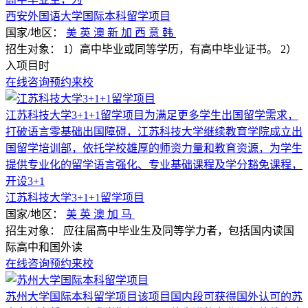
西安外国语大学国际本科留学项目
国家/地区：
美
英
澳
新
加
西
意
韩
招生对象：
1）高中毕业或同等学历，有高中毕业证书。 2）
入项目时
在线咨询
预约来校
江苏科技大学3+1+1留学项目为满足更多学生出国留学需求，
打破语言零基础出国障碍，江苏科技大学继续教育学院成立出
国留学培训部，依托学校雄厚的师资力量和教育资源，为学生
提供专业化的留学语言强化、专业基础课程及学分豁免课程，
开设3+1
江苏科技大学3+1+1留学项目
国家/地区：
美
英
澳
加
马
招生对象：
应往届高中毕业生及同等学力者，包括国内读国
际高中和国外读
在线咨询
预约来校
苏州大学国际本科留学项目该项目国内段可获得国外认可的苏