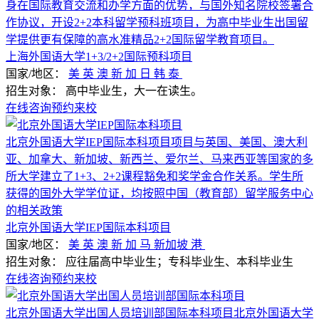
身在国际教育交流和办学方面的优势，与国外知名院校签署合
作协议，开设2+2本科留学预科班项目，为高中毕业生出国留
学提供更有保障的高水准精品2+2国际留学教育项目。
上海外国语大学1+3/2+2国际预科项目
国家/地区：
美
英
澳
新
加
日
韩
泰
招生对象：
高中毕业生，大一在读生。
在线咨询
预约来校
北京外国语大学IEP国际本科项目项目与英国、美国、澳大利
亚、加拿大、新加坡、新西兰、爱尔兰、马来西亚等国家的多
所大学建立了1+3、2+2课程豁免和奖学金合作关系。学生所
获得的国外大学学位证，均按照中国（教育部）留学服务中心
的相关政策
北京外国语大学IEP国际本科项目
国家/地区：
美
英
澳
新
加
马
新加坡
港
招生对象：
应往届高中毕业生；专科毕业生、本科毕业生
在线咨询
预约来校
北京外国语大学出国人员培训部国际本科项目北京外国语大学