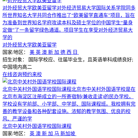
对外经贸大学欧美亚留学对外经济贸易大学国际关系学院同多
所世界知名大学共同合作推出了“欧美留学直通车”项目，旨在
为准备到世界知名学府攻读本科及硕士学位的中国学生“量身
定做”了一条留学绿色通道。项目学生在享受对外经济贸易大
学的
对外经贸大学欧美亚留学
国家/地区：
美
英
澳
新
加
德
西
日
招生对象：
国际学校应、往届毕业生，且英语单科成绩良好;
中国境内高二
在线咨询
预约来校
北京中关村外国语学校国际课程北京市中关村外国语学校是在
北京市海淀区注册成立的一所寄宿制(兼收走读)的民办学校。
学校设有学前部、小学部、中学部、国际课程班。我校拥有完
善的教学设备和各种配套设施。浓郁的教学氛围、优良的校
风、严谨的学
北京中关村外国语学校国际课程
国家/地区：
英
澳
新
加
马
新加坡