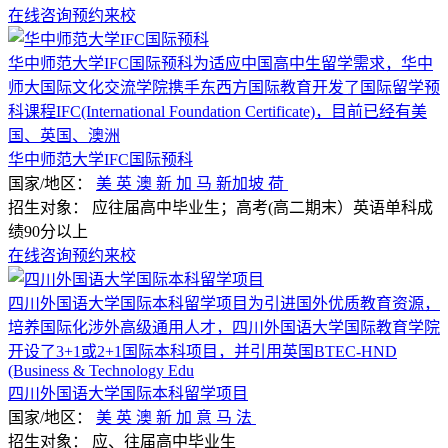
在线咨询
预约来校
华中师范大学IFC国际预科为适应中国高中生留学需求，华中
师大国际文化交流学院携手东西方国际教育开发了国际留学预
科课程IFC(International Foundation Certificate)，目前已经有美
国、英国、澳洲
华中师范大学IFC国际预科
国家/地区：
美
英
澳
新
加
马
新加坡
荷
招生对象：
应往届高中毕业生；高考(高二期末）英语单科成
绩90分以上
在线咨询
预约来校
四川外国语大学国际本科留学项目为引进国外优质教育资源，
培养国际化涉外高级通用人才，四川外国语大学国际教育学院
开设了3+1或2+1国际本科项目，并引用英国BTEC-HND
(Business & Technology Edu
四川外国语大学国际本科留学项目
国家/地区：
美
英
澳
新
加
意
马
法
招生对象：
应、往届高中毕业生