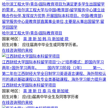
哈尔滨工程大学(青岛)国际教育项目为满足更多学生出国留学
的需求，哈尔滨工程大学与中国(教育部)留学服务中心建立战
略合作伙伴,发挥双方优势,开展国际本科项目。中国(教育部)
留学服务中心是教育部直属事业单位,主要是从事出国留学,留
学回国学
哈尔滨工程大学(青岛)国际教育项目
国家/地区：
英
澳
新
加
韩
马
新加坡
荷
招生对象：
应往届高中毕业生或同等学历者。
在线咨询
预约来校
江西财经大学国际本科留学项目“2+2”培养模式：即国内学习
两年+国外学习两年。 国内学习阶段（2年） 第一、
第二年在江西财经大学全日制学习英语语言课程、海外院校认
可的通识基础课程以及专业类基础课程、海外学习能力提升课
江西财经大学国际本科留学项目
国家/地区：
英
澳
新
日
泰
马
俄
新加坡
招生对象：
应(往)届高中毕业生及同等学历者
在线咨询
预约来校