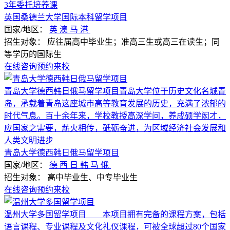
3年委托培养课
英国桑德兰大学国际本科留学项目
国家/地区：
英
澳
马
港
招生对象：
应往届高中毕业生；准高三生或高三在读生；同
等学历的国际生
在线咨询
预约来校
青岛大学德西韩日俄马留学项目青岛大学位于历史文化名城青
岛，承载着青岛这座城市高等教育发展的历史，充满了浓郁的
时代气息。百十余年来，学校教授高深学问，养成硕学闳才，
应国家之需要，薪火相传，砥砺奋进，为区域经济社会发展和
人类文明进步
青岛大学德西韩日俄马留学项目
国家/地区：
德
西
日
韩
马
俄
招生对象：
高中毕业生、中专毕业生
在线咨询
预约来校
温州大学多国留学项目 本项目拥有完备的课程方案，包括
语言课程、专业课程及文化礼仪课程，可被全球超过80个国家