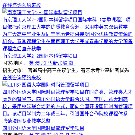
在线咨询
预约来校
南京理工大学2+2国际本科留学项目国际本科（春季课程）项
目依托南京理工大学的优质教育资源，采用中英文双语教学，
为广大高中毕业生及同等学历者提供接受国外优质教育资源的
机会。春季课程学生在南京理工大学完成春季学期的大学预备
课程之后直升秋季
南京理工大学2+2国际本科留学项目
国家/地区：
英
澳
加
马
新加坡
荷
招生对象：
普通高中高三在读学生，有艺术专业基础者优先
在线咨询
预约来校
四川外国语大学国际时尚管理留学项目在时尚类、管理类人才
匮乏的背景下，四川外国语大学联合法国、英国、意大利高
校，采用校际联合培养的方式，面向全国开设国际时尚管理项
目。该项目学制为二年或三年，引进国外合作院校课程体系，
聘请法国专业教学总监
四川外国语大学国际时尚管理留学项目