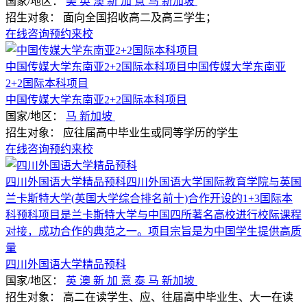
国家/地区：
美
英
澳
新
加
意
马
新加坡
招生对象：
面向全国招收高二及高三学生；
在线咨询
预约来校
中国传媒大学东南亚2+2国际本科项目中国传媒大学东南亚
2+2国际本科项目
中国传媒大学东南亚2+2国际本科项目
国家/地区：
马
新加坡
招生对象：
应往届高中毕业生或同等学历的学生
在线咨询
预约来校
四川外国语大学精品预科四川外国语大学国际教育学院与英国
兰卡斯特大学(英国大学综合排名前十)合作开设的1+3国际本
科预科项目是兰卡斯特大学与中国四所著名高校进行校际课程
对接，成功合作的典范之一。项目宗旨是为中国学生提供高质
量
四川外国语大学精品预科
国家/地区：
英
澳
新
加
意
泰
马
新加坡
招生对象：
高二在读学生、应、往届高中毕业生、大一在读