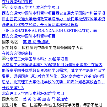
在线咨询
预约来校
西安交通大学国际本科留学项目西安交通大学国际本科留学项
目由西安交通大学继续教育学院承办，依托学校深厚的学术资
源与国际化办学经验，开设国际本科预科课程
（INTERNATIONAL FOUNDATION CERTIFICATE)，面
西安交通大学国际本科留学项目
国家/地区：
英
澳
马
新加坡
招生对象：
应往届高中毕业生或具备同等学历者
在线咨询
预约来校
北京理工大学国际本科2+2/3留学项目为满足更多学生在国内
能够享受国外优质教育资源的学习需求，减少学生昂贵的留学
费用，遵循国家“通过教育国际化，深化高等教育改革”的指导
思想，北京理工大学依托学校的优势，和海外知名高校合作，
开设英澳2+2/
北京理工大学国际本科2+2/3留学项目
国家/地区：
美
英
澳
新
加
泰
马
新加坡
招生对象：
应、往届高中毕业生及同等学历者，年龄不超过