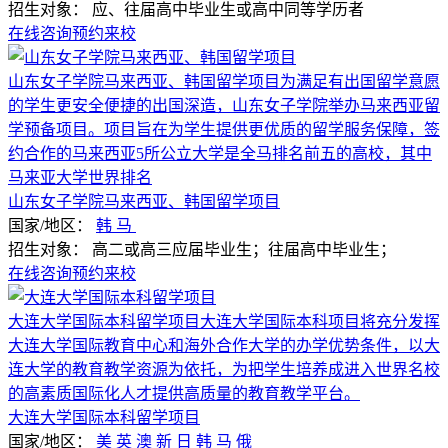
招生对象：
应、往届高中毕业生或高中同等学历者
在线咨询
预约来校
山东女子学院马来西亚、韩国留学项目为满足有出国留学意愿
的学生更安全便捷的出国深造，山东女子学院举办马来西亚留
学预备项目。项目旨在为学生提供更优质的留学服务保障，签
约合作的马来西亚5所公立大学是全马排名前五的高校，其中
马来亚大学世界排名
山东女子学院马来西亚、韩国留学项目
国家/地区：
韩
马
招生对象：
高二或高三应届毕业生；往届高中毕业生；
在线咨询
预约来校
大连大学国际本科留学项目大连大学国际本科项目将充分发挥
大连大学国际教育中心和海外合作大学的办学优势条件，以大
连大学的教育教学资源为依托，为把学生培养成进入世界名校
的高素质国际化人才提供高质量的教育教学平台。
大连大学国际本科留学项目
国家/地区：
美
英
澳
新
日
韩
马
俄