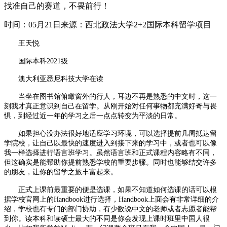
找准自己的赛道，不畏前行！
时间：05月21日
来源：西北政法大学2+2国际本科留学项目
王天悦
国际本科2021级
澳大利亚悉尼科技大学在读
当坐在图书馆俯瞰窗外的行人，耳边不再是熟悉的中文时，这一
刻我才真正意识到自己在留学。从刚开始对任何事物都充满好奇与畏
惧，到经过近一年的学习之后一点点转变为平淡的日常。
如果担心没办法很好地适应学习环境，可以选择提前几周抵达留
学院校，让自己以最快的速度进入到接下来的学习中，或者也可以像
我一样选择进行语言班学习。虽然语言班和正式课程内容略有不同，
但这确实是能帮助你提前熟悉学校的重要步骤。同时也能够结交许多
的朋友，让你的留学之旅丰富起来。
正式上课前最重要的便是选课，如果不知道如何选课的话可以根
据学校官网上的Handbook进行选择，Handbook上面会有非常详细的介
绍，学校也有专门的部门协助，有少数说中文的老师或者志愿者能帮
到你。读本科和读硕士最大的不同是你会发现上课时班里中国人很