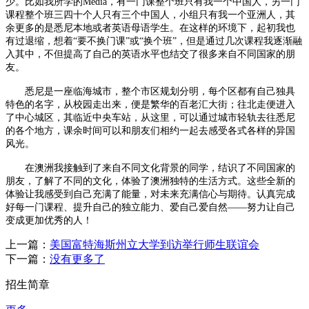
少。比如我所学的Media，有一门课整个班只有我一个中国人，另一门
课程整个班三四十个人只有三个中国人，小组只有我一个亚洲人，其
余更多的是悉尼本地或者英语母语学生。在这样的环境下，起初我也
有过退缩，想着“要不换门课”或“换个班”，但是通过几次课程我逐渐融
入其中，不但提高了自己的英语水平也结交了很多来自不同国家的朋
友。
悉尼是一座临海城市，整个市区规划分明，每个区都有自己独具
特色的名字，从校园走出来，便是繁华的百老汇大街；往北走便进入
了中心城区，其临近中央车站，从这里，可以通过城市轻轨去往悉尼
的各个地方，课余时间可以和朋友们相约一起去感受各式各样的异国
风光。
在澳洲我接触到了来自不同文化背景的同学，结识了不同国家的
朋友，了解了不同的文化，体验了澳洲独特的生活方式。这些全新的
体验让我感受到自己充满了能量，对未来充满信心与期待。认真完成
好每一门课程、提升自己的独立能力、爱自己爱自然——努力让自己
变成更加优秀的人！
上一篇：
美国富特海斯州立大学到访举行师生联谊会
下一篇：
没有更多了
招生简章