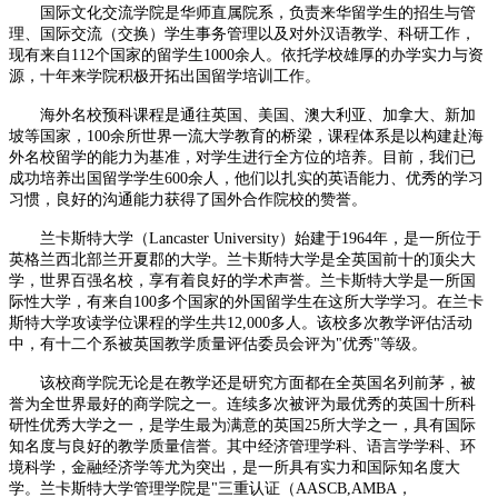
国际文化交流学院是华师直属院系，负责来华留学生的招生与管
理、国际交流（交换）学生事务管理以及对外汉语教学、科研工作，
现有来自112个国家的留学生1000余人。依托学校雄厚的办学实力与资
源，十年来学院积极开拓出国留学培训工作。
海外名校预科课程是通往英国、美国、澳大利亚、加拿大、新加
坡等国家，100余所世界一流大学教育的桥梁，课程体系是以构建赴海
外名校留学的能力为基准，对学生进行全方位的培养。目前，我们已
成功培养出国留学学生600余人，他们以扎实的英语能力、优秀的学习
习惯，良好的沟通能力获得了国外合作院校的赞誉。
兰卡斯特大学（Lancaster University）始建于1964年，是一所位于
英格兰西北部兰开夏郡的大学。兰卡斯特大学是全英国前十的顶尖大
学，世界百强名校，享有着良好的学术声誉。兰卡斯特大学是一所国
际性大学，有来自100多个国家的外国留学生在这所大学学习。在兰卡
斯特大学攻读学位课程的学生共12,000多人。该校多次教学评估活动
中，有十二个系被英国教学质量评估委员会评为"优秀"等级。
该校商学院无论是在教学还是研究方面都在全英国名列前茅，被
誉为全世界最好的商学院之一。连续多次被评为最优秀的英国十所科
研性优秀大学之一，是学生最为满意的英国25所大学之一，具有国际
知名度与良好的教学质量信誉。其中经济管理学科、语言学学科、环
境科学，金融经济学等尤为突出，是一所具有实力和国际知名度大
学。兰卡斯特大学管理学院是"三重认证（AASCB,AMBA，