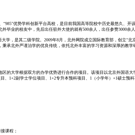
校、“985”优势学科创新平台高校，是目前我国高等院校中历史最悠久、
毕业的校友中，先后出任驻外大使的就有500余人，出任参赞3000余
，是其二级学院。2009年8月，北外网院成立国际教育部，创立“北京外
，秉承北外严谨治学的优良传统，依托北外丰富的学习资源和深厚的教学
区的大学根据双方的办学优势进行合作的项目。该项目以北京外国语大学
、1+2副学士学位项目、1+2专升本预科项目、1（小学年）+1硕士预
衔接课程；