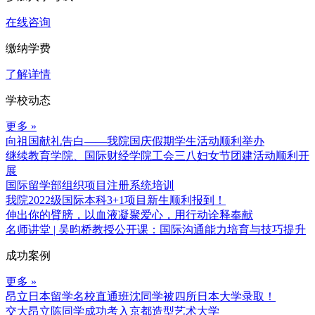
在线咨询
缴纳学费
了解详情
学校动态
更多 »
向祖国献礼告白——我院国庆假期学生活动顺利举办
继续教育学院、国际财经学院工会三八妇女节团建活动顺利开
展
国际留学部组织项目注册系统培训
我院2022级国际本科3+1项目新生顺利报到！
伸出你的臂膀，以血液凝聚爱心，用行动诠释奉献
名师讲堂 | 吴昀桥教授公开课：国际沟通能力培育与技巧提升
成功案例
更多 »
昂立日本留学名校直通班沈同学被四所日本大学录取！
交大昂立陈同学成功考入京都造型艺术大学