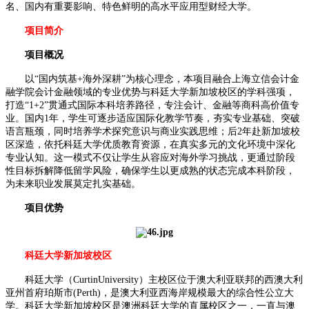
名、国内有重要影响、特色鲜明的高水平应用型财经大学。
项目简介
项目概况
以“国内筑基+海外深耕”为核心理念，本项目融合上海立信会计金
融学院会计金融领域的专业优势与科廷大学新加坡校区的学科强项，
打造“1+2”贯通式国际本科培养路径，专注会计、金融等商科高价值专
业。国内1年，学生可逐步适应国际化教学节奏，夯实专业基础、突破
语言瓶颈，同时培养学术探究意识与商业实践思维；后2年赴新加坡校
区深造，依托科廷大学优质教育资源，在真实多元的文化环境中深化
专业认知。这一模式不仅让学生从容应对海外学习挑战，更通过阶段
性目标拆解降低留学风险，确保学生以更成熟的状态完成本科阶段，
为未来职业发展莫定扎实基础。
项目优势
科廷大学新加坡校区
科廷大学（CurtinUniversity）主校区位于澳大利亚联邦的西澳大利
亚州首府珀斯市(Perth)，是澳大利亚西海岸规模最大的综合性公立大
学。科廷大学新加坡校区是澳洲科廷大学的直属校区之一，一直与澳