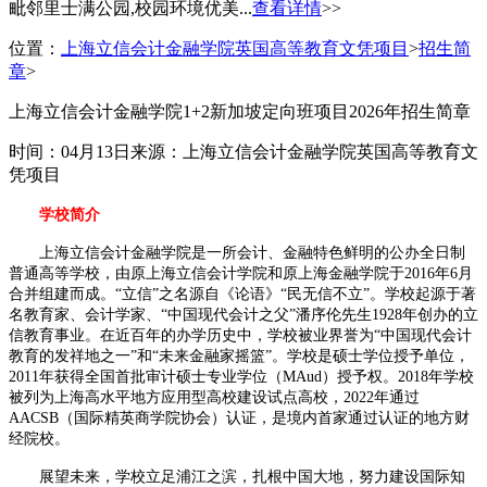
毗邻里士满公园,校园环境优美...
查看详情
>>
位置：
上海立信会计金融学院英国高等教育文凭项目
>
招生简
章
>
上海立信会计金融学院1+2新加坡定向班项目2026年招生简章
时间：04月13日
来源：上海立信会计金融学院英国高等教育文
凭项目
学校简介
上海立信会计金融学院是一所会计、金融特色鲜明的公办全日制
普通高等学校，由原上海立信会计学院和原上海金融学院于2016年6月
合并组建而成。“立信”之名源自《论语》“民无信不立”。学校起源于著
名教育家、会计学家、“中国现代会计之父”潘序伦先生1928年创办的立
信教育事业。在近百年的办学历史中，学校被业界誉为“中国现代会计
教育的发祥地之一”和“未来金融家摇篮”。学校是硕士学位授予单位，
2011年获得全国首批审计硕士专业学位（MAud）授予权。2018年学校
被列为上海高水平地方应用型高校建设试点高校，2022年通过
AACSB（国际精英商学院协会）认证，是境内首家通过认证的地方财
经院校。
展望未来，学校立足浦江之滨，扎根中国大地，努力建设国际知