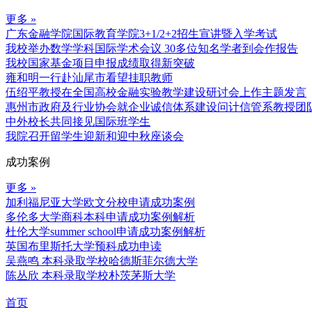
更多 »
广东金融学院国际教育学院3+1/2+2招生宣讲暨入学考试
我校举办数学学科国际学术会议 30多位知名学者到会作报告
我校国家基金项目申报成绩取得新突破
雍和明一行赴汕尾市看望挂职教师
伍绍平教授在全国高校金融实验教学建设研讨会上作主题发言
惠州市政府及行业协会就企业诚信体系建设问计信管系教授团
中外校长共同接见国际班学生
我院召开留学生迎新和迎中秋座谈会
成功案例
更多 »
加利福尼亚大学欧文分校申请成功案例
多伦多大学商科本科申请成功案例解析
杜伦大学summer school申请成功案例解析
英国布里斯托大学预科成功申读
吴燕鸣 本科录取学校哈德斯菲尔德大学
陈丛欣 本科录取学校朴茨茅斯大学
首页