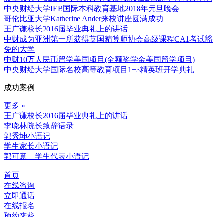
中央财经大学IEB国际本科教育基地2018年元旦晚会
哥伦比亚大学Katherine Ander来校讲座圆满成功
王广谦校长2016届毕业典礼上的讲话
中财成为亚洲第一所获得英国精算师协会高级课程CA1考试豁
免的大学
中财10万人民币留学美国项目(全额奖学金美国留学项目)
中央财经大学国际名校高等教育项目1+3精英班开学典礼
成功案例
更多 »
王广谦校长2016届毕业典礼上的讲话
李晓林院长致辞语录
郭秀坤小语记
学生家长小语记
郭可意—学生代表小语记
首页
在线咨询
立即通话
在线报名
预约来校