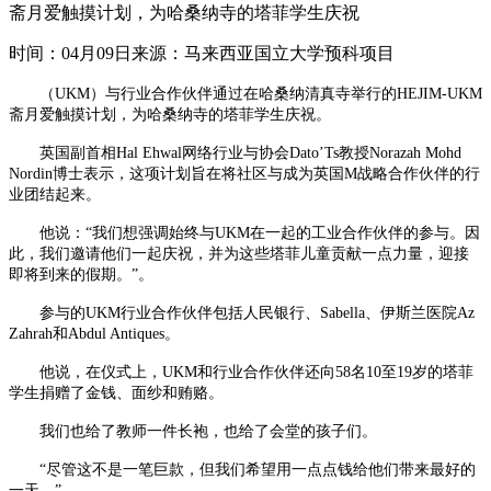
斋月爱触摸计划，为哈桑纳寺的塔菲学生庆祝
时间：04月09日
来源：马来西亚国立大学预科项目
（UKM）与行业合作伙伴通过在哈桑纳清真寺举行的HEJIM-UKM
斋月爱触摸计划，为哈桑纳寺的塔菲学生庆祝。
英国副首相Hal Ehwal网络行业与协会Dato’Ts教授Norazah Mohd
Nordin博士表示，这项计划旨在将社区与成为英国M战略合作伙伴的行
业团结起来。
他说：“我们想强调始终与UKM在一起的工业合作伙伴的参与。因
此，我们邀请他们一起庆祝，并为这些塔菲儿童贡献一点力量，迎接
即将到来的假期。”。
参与的UKM行业合作伙伴包括人民银行、Sabella、伊斯兰医院Az
Zahrah和Abdul Antiques。
他说，在仪式上，UKM和行业合作伙伴还向58名10至19岁的塔菲
学生捐赠了金钱、面纱和贿赂。
我们也给了教师一件长袍，也给了会堂的孩子们。
“尽管这不是一笔巨款，但我们希望用一点点钱给他们带来最好的
一天。”