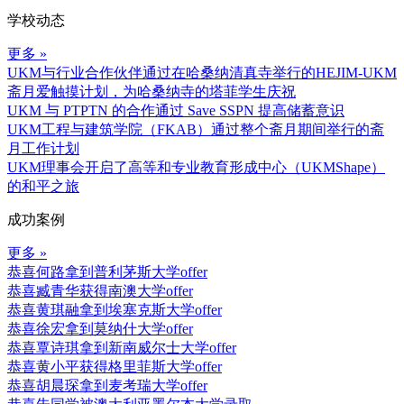
学校动态
更多 »
UKM与行业合作伙伴通过在哈桑纳清真寺举行的HEJIM-UKM
斋月爱触摸计划，为哈桑纳寺的塔菲学生庆祝
UKM 与 PTPTN 的合作通过 Save SSPN 提高储蓄意识
UKM工程与建筑学院（FKAB）通过整个斋月期间举行的斋
月工作计划
UKM理事会开启了高等和专业教育形成中心（UKMShape）
的和平之旅
成功案例
更多 »
恭喜何路拿到普利茅斯大学offer
恭喜臧青华获得南澳大学offer
恭喜黄琪融拿到埃塞克斯大学offer
恭喜徐宏拿到莫纳什大学offer
恭喜覃诗琪拿到新南威尔士大学offer
恭喜黄小平获得格里菲斯大学offer
恭喜胡晨琛拿到麦考瑞大学offer