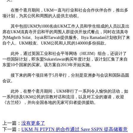
在整个斋月期间，UKM一直与行业和社会合作伙伴合作，推出多
项计划，为其公民和周围的人提供主动权。
其中包括UKM为1000名由UKM工作人员和学生组成的人员以及出
席在UKM清真寺开启和平的周围人群提供开放式餐点，同时在清真寺
为Maghrib Solat、Isyak和Tarwah提供服务。Ihya Ramadan计划收到了来
自个人、UKM校友、UKM公民和人民的140000多份捐款。
此外，通过英国工业和社会平等网络（HEJIM）组合，还设计了
一些国际计划，即东盟Sukarelawan购买年度计划，该计划汇集了来自
东盟10个国家的买家。该方案自2013年开始实施。
接下来的两个项目将于5月举行，分别是亚洲参与会议和国际晶圆
会议。
此外，在整个斋月期间，UKM举行了一系列令人愉快的活动，如
一系列涉及UKM公民的宗教对话和流泪，以及对工业的邀请，欢迎
《古兰经》，并向全国各地的无家可归者提供援助。
上一篇：
没有更多了
下一篇：
UKM 与 PTPTN 的合作通过 Save SSPN 提高储蓄意